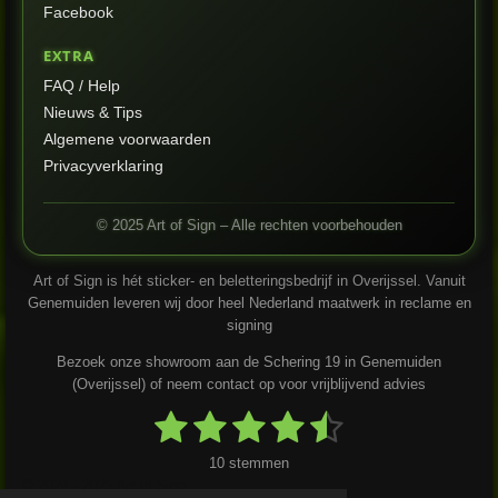
Facebook
EXTRA
FAQ / Help
Nieuws & Tips
Algemene voorwaarden
Privacyverklaring
© 2025 Art of Sign – Alle rechten voorbehouden
Art of Sign is hét sticker- en beletteringsbedrijf in Overijssel. Vanuit
Genemuiden leveren wij door heel Nederland maatwerk in reclame en
signing
Bezoek onze showroom aan de Schering 19 in Genemuiden
(Overijssel) of neem contact op voor vrijblijvend advies
1
2
3
4
5
S
R
t
a
s
s
s
s
s
e
10 stemmen
t
m
m
© 2024 - 2025 Art of Sign
i
t
t
t
t
t