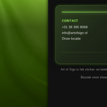
CONTACT
+31 38 385 8068
info@artofsign.nl
Onze locatie
Art of Sign is hét sticker- en be
Bezoek onze showro
R
a
t
© 2024 - 2025 Art of Sign
i
n