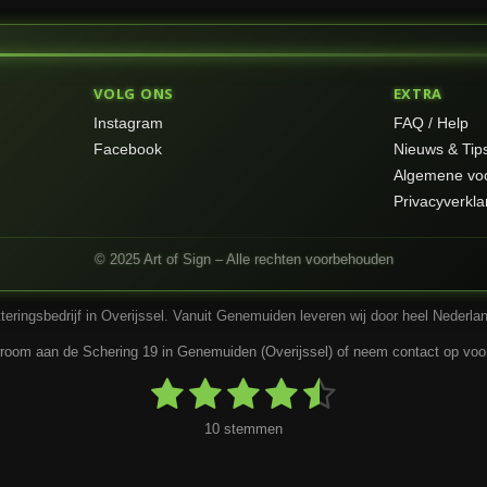
VOLG ONS
EXTRA
Instagram
FAQ / Help
Facebook
Nieuws & Tip
Algemene vo
Privacyverkla
© 2025 Art of Sign – Alle rechten voorbehouden
letteringsbedrijf in Overijssel. Vanuit Genemuiden leveren wij door heel Nederl
om aan de Schering 19 in Genemuiden (Overijssel) of neem contact op voor 
1
2
3
4
5
S
t
s
s
s
s
s
e
10 stemmen
m
m
t
t
t
t
t
e
n