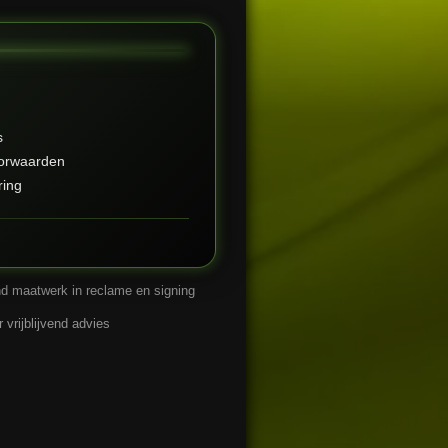
s
orwaarden
ring
and maatwerk in reclame en signing
vrijblijvend advies