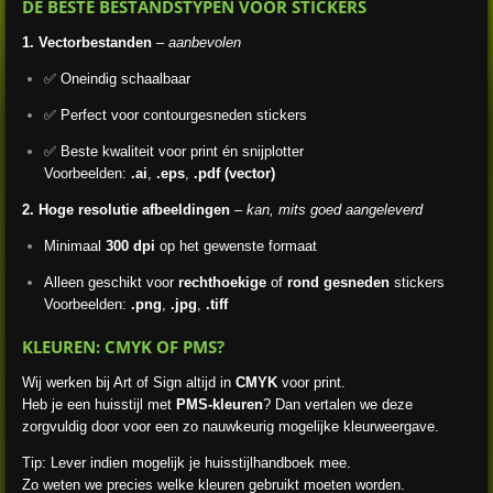
DE BESTE BESTANDSTYPEN VOOR STICKERS
1. Vectorbestanden
–
aanbevolen
✅ Oneindig schaalbaar
✅ Perfect voor contourgesneden stickers
✅ Beste kwaliteit voor print én snijplotter
Voorbeelden:
.ai
,
.eps
,
.pdf (vector)
2. Hoge resolutie afbeeldingen
–
kan, mits goed aangeleverd
Minimaal
300 dpi
op het gewenste formaat
Alleen geschikt voor
rechthoekige
of
rond gesneden
stickers
Voorbeelden:
.png
,
.jpg
,
.tiff
KLEUREN: CMYK OF PMS?
Wij werken bij Art of Sign altijd in
CMYK
voor print.
Heb je een huisstijl met
PMS-kleuren
? Dan vertalen we deze
zorgvuldig door voor een zo nauwkeurig mogelijke kleurweergave.
Tip: Lever indien mogelijk je huisstijlhandboek mee.
Zo weten we precies welke kleuren gebruikt moeten worden.