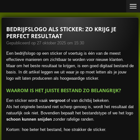
Ga
direct
naar
de
BEDRIJFSLOGO ALS STICKER: ZO KRIJG JE
hoofdinhoud
PERFECT RESULTAAT
Gepubliceerd op 27 oktober 2025 om 15:30
Een bedrijfslogo op een sticker of voertuig is één van de meest
effectieve manieren om zichtbaar te worden voor nieuwe klanten.
Maar om het beste resultaat te krijgen, is een goed digitaal bestand de
basis. In dit artikel leggen we uit waar je op moet letten als je jouw
logo wilt laten produceren als hoogwaardige sticker.
WAAROM IS HET JUISTE BESTAND ZO BELANGRIJK?
Een sticker wordt vaak
vergroot
of van dichtbij bekeken.
Als het originele bestand niet scherp genoeg is, wordt het resultaat dat
natuurlijk ook niet. Bovendien bepaalt het bestandstype of we het logo
schoon kunnen snijden
zonder rafelige randen.
Kortom: hoe beter het bestand, hoe strakker de sticker.