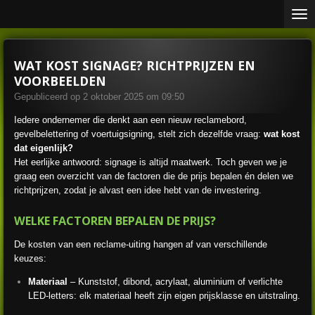
Ga
direct
naar
de
WAT KOST SIGNAGE? RICHTPRIJZEN EN
hoofdinhoud
VOORBEELDEN
Gepubliceerd op 2 oktober 2025 om 09:50
Iedere ondernemer die denkt aan een nieuw reclamebord,
gevelbelettering of voertuigsigning, stelt zich dezelfde vraag:
wat kost
dat eigenlijk?
Het eerlijke antwoord: signage is altijd maatwerk. Toch geven we je
graag een overzicht van de factoren die de prijs bepalen én delen we
richtprijzen, zodat je alvast een idee hebt van de investering.
WELKE FACTOREN BEPALEN DE PRIJS?
De kosten van een reclame-uiting hangen af van verschillende
keuzes:
Materiaal
– Kunststof, dibond, acrylaat, aluminium of verlichte
LED-letters: elk materiaal heeft zijn eigen prijsklasse en uitstraling.