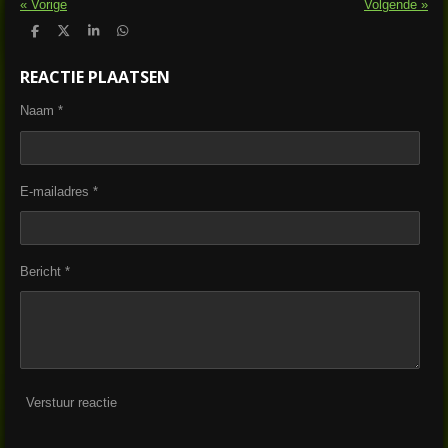
«
Vorige
Volgende
»
D
D
S
D
e
e
h
e
l
e
a
l
REACTIE PLAATSEN
e
l
r
e
n
e
n
Naam *
E-mailadres *
Bericht *
Verstuur reactie