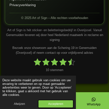
Privacyverklaring
© 2025 Art of Sign – Alle rechten voorbehouden
Art of Sign is hét sticker- en beletteringsbedrijf in Overijssel. Vanuit
Genemuiden leveren wij door heel Nederland maatwerk in reclame en
signing
Bezoek onze showroom aan de Schering 19 in Genemuiden
(Overijssel) of neem contact op voor vrijblijvend advies
1
2
3
4
5
S
R
t
a
s
s
s
s
s
e
10 stemmen
t
m
m
© 2024 - 2025 Art of Sign
i
t
t
t
t
t
e
n
Deze website maakt gebruik van cookies om uw
n
e
e
e
e
e
ervaring te verbeteren en op maat gemaakte
g
advertenties weer te geven. Door op ‘Accepteren’
:
r
r
r
r
r
te klikken, gaat u akkoord met het gebruik van
4
alle cookies.
r
r
r
r
.
Afwijzen
Accepteren
E-mailadres
Kaart
Instagram
WhatsApp
4
e
e
e
e