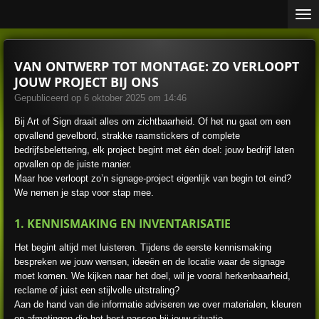
Ga
direct
naar
de
VAN ONTWERP TOT MONTAGE: ZO VERLOOPT
hoofdinhoud
JOUW PROJECT BIJ ONS
Gepubliceerd op 6 oktober 2025 om 14:46
Bij Art of Sign draait alles om zichtbaarheid. Of het nu gaat om een
opvallend gevelbord, strakke raamstickers of complete
bedrijfsbelettering, elk project begint met één doel: jouw bedrijf laten
opvallen op de juiste manier.
Maar hoe verloopt zo’n signage-project eigenlijk van begin tot eind?
We nemen je stap voor stap mee.
1. KENNISMAKING EN INVENTARISATIE
Het begint altijd met luisteren. Tijdens de eerste kennismaking
bespreken we jouw wensen, ideeën en de locatie waar de signage
moet komen. We kijken naar het doel, wil je vooral herkenbaarheid,
reclame of juist een stijlvolle uitstraling?
Aan de hand van die informatie adviseren we over materialen, kleuren
en afmetingen die het best passen bij jouw situatie.